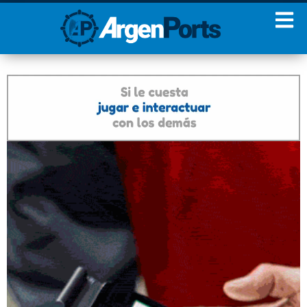
¡Sumate a nuestro
Newsletter!
Nombre
Apellidos
Email
Estoy de acuerdo con las
condiciones y políticas de
privacidad.