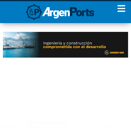
¡Sumate a nuestro
Newsletter!
Nombre
Apellidos
Email
Estoy de acuerdo con las
condiciones y políticas de
privacidad.