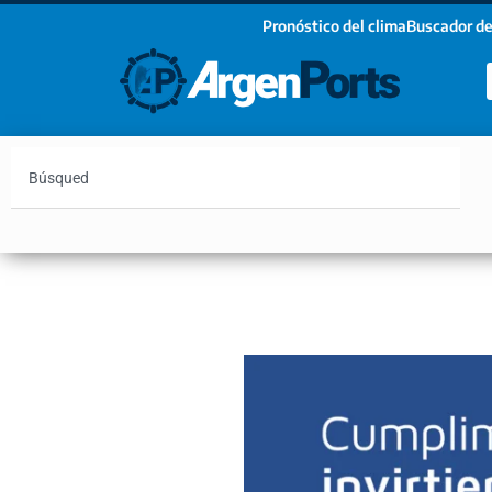
Pronóstico del clima
Buscador de
¡Sumate a nuestro Newsletter!
Nombre
Apellidos
Email
Argentina
Vaca Muerta
Hidrovía
Bahía Blanc
Estoy de acuerdo con las condiciones y políticas d
privacidad.