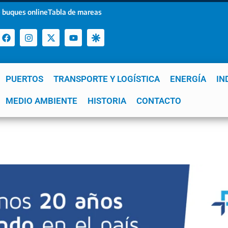
 buques online
Tabla de mareas
PUERTOS
TRANSPORTE Y LOGÍSTICA
ENERGÍA
IN
a
MEDIO AMBIENTE
YPF
GNL
Mar del Plata
HISTORIA
Patagonia
CONTACTO
Quequén
e