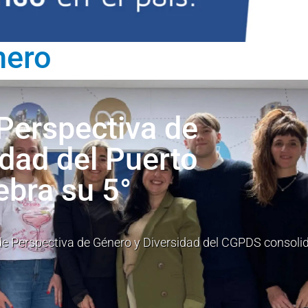
nero
Perspectiva de
idad del Puerto
ebra su 5°
 de Perspectiva de Género y Diversidad del CGPDS consoli