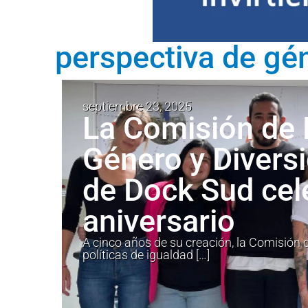
perspectiva de gé
septiembre 23, 2025
La Comisión de 
Género y Divers
de Dock Sud cel
aniversario
A cinco años de su creación, la Comisión
políticas de igualdad […]