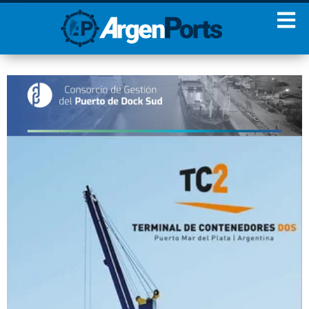
¡Sumate a nuestro
Newsletter!
Nombre
Apellidos
Email
Estoy de acuerdo con las
condiciones y políticas de
privacidad.