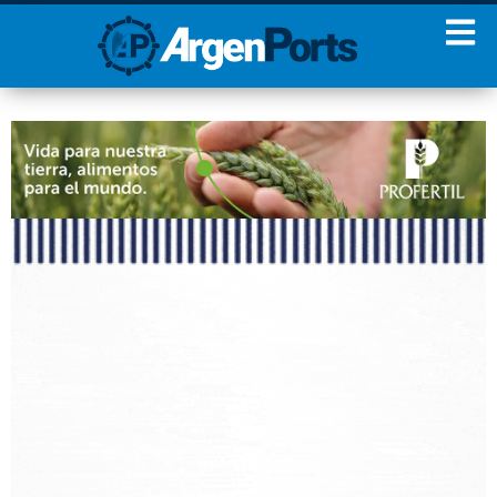
¡Sumate a nuestro
Newsletter!
Nombre
Apellidos
Email
Estoy de acuerdo con las
condiciones y políticas de
privacidad.