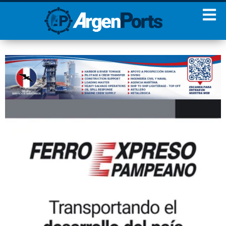
¡Sumate a nuestro
Newsletter!
Nombre
Apellidos
Email
Estoy de acuerdo con las
condiciones y políticas de
privacidad.