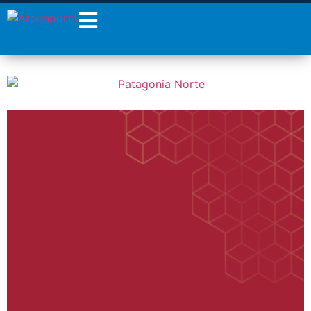
¡Sumate a nuestro
Newsletter!
Nombre
Apellidos
Email
Estoy de acuerdo con las
condiciones y políticas de
privacidad.