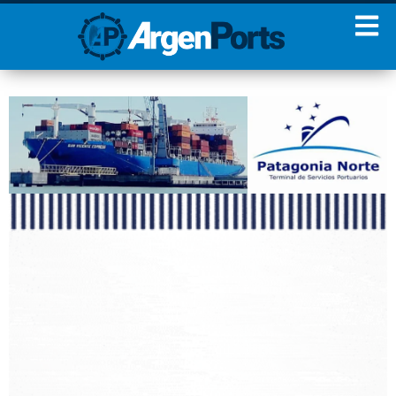
¡Sumate a nuestro
Newsletter!
Nombre
Apellidos
Email
Estoy de acuerdo con las
condiciones y políticas de
privacidad.