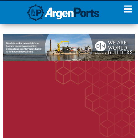
¡Sumate a nuestro
Newsletter!
Nombre
Apellidos
Email
Estoy de acuerdo con las
condiciones y políticas de
privacidad.