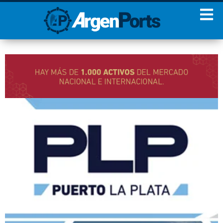
¡Sumate a nuestro
Newsletter!
Nombre
Apellidos
Email
Estoy de acuerdo con las
condiciones y políticas de
privacidad.