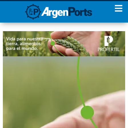
¡Sumate a nuestro
Newsletter!
Nombre
Apellidos
Email
Estoy de acuerdo con las
condiciones y políticas de
privacidad.