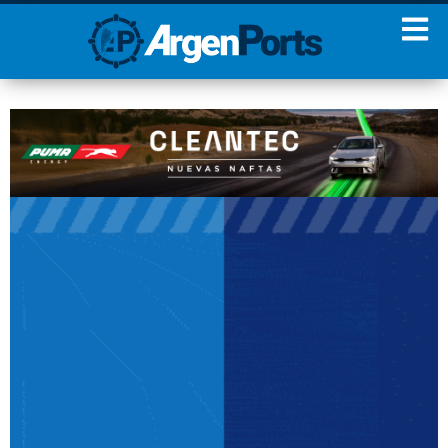
¡Sumate a nuestro
Newsletter!
Nombre
Apellidos
Email
Estoy de acuerdo con las
condiciones y políticas de
privacidad.