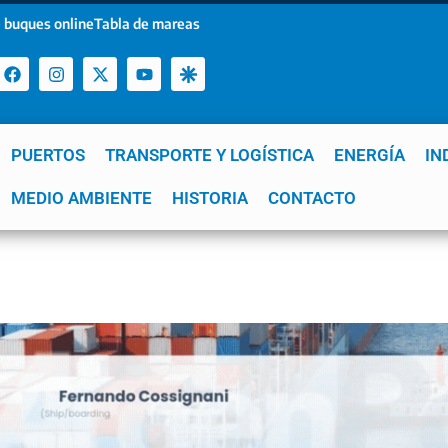
 buques online
Tabla de mareas
PUERTOS
TRANSPORTE Y LOGÍSTICA
ENERGÍA
IN
a
MEDIO AMBIENTE
YPF
GNL
Mar del Plata
HISTORIA
Patagonia
CONTACTO
Quequén
e