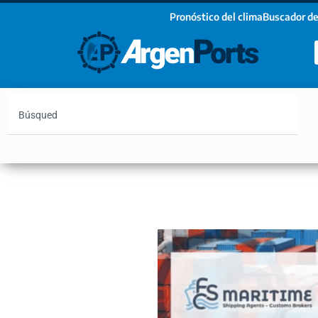
Pronóstico del clima
Buscador de
¡Sumate a nuestro Newsletter!
Nombre
Apellidos
Email
Argentina
Vaca Muerta
Hidrovía
Bahía Blanc
Estoy de acuerdo con las condiciones y políticas d
privacidad.