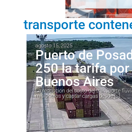
transporte conten
agosto 15, 2025
Puerto de Posa
250 la tarifa po
Buenos Aires
La reducción del costo del transporte fluv
misioneros y captar cargas desde […]