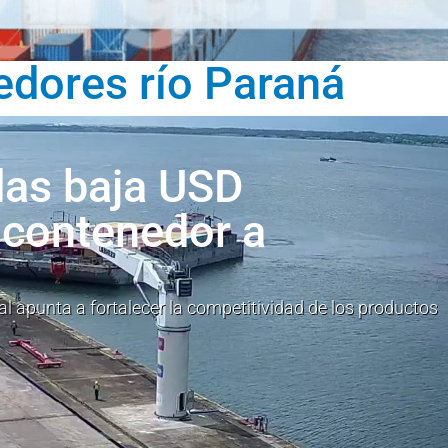
edores río Paraná
das baja USD
r contenedor a
ial apunta a fortalecer la competitividad de los productos