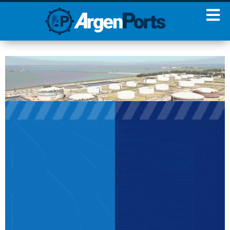
¡Sumate a nuestro
Newsletter!
Nombre
Apellidos
Email
Estoy de acuerdo con las
condiciones y políticas de
privacidad.