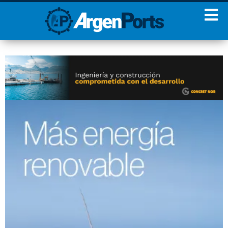
¡Sumate a nuestro
Newsletter!
Nombre
Apellidos
Email
Estoy de acuerdo con las
condiciones y políticas de
privacidad.