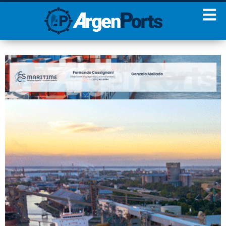
¡Sumate a nuestro
Newsletter!
Nombre
Apellidos
Email
Estoy de acuerdo con las
condiciones y políticas de
privacidad.