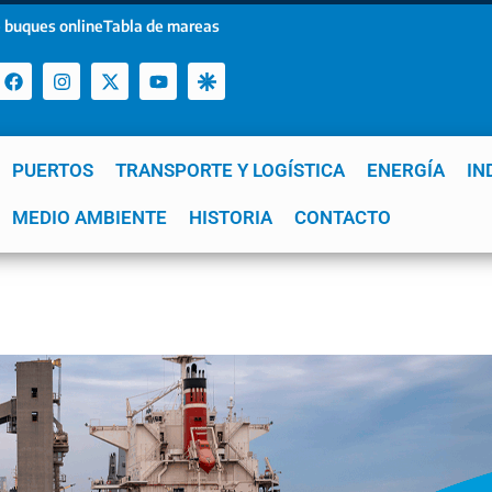
 buques online
Tabla de mareas
PUERTOS
TRANSPORTE Y LOGÍSTICA
ENERGÍA
IN
a
MEDIO AMBIENTE
YPF
GNL
Mar del Plata
HISTORIA
Patagonia
CONTACTO
Quequén
e