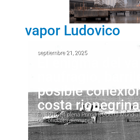
vapor Ludovico
septiembre 21, 2025
El enigma del v
naufragio, barri
posible conexión
costa rionegrina
En 1916, en plena Primera Guerra Mundial
con oficiales alemanes […]