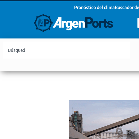
Pronóstico del clima
Buscador de
¡Sumate a nuestro Newsletter!
Nombre
Apellidos
Email
Argentina
Vaca Muerta
Hidrovía
Bahía Blanc
Estoy de acuerdo con las condiciones y políticas d
privacidad.