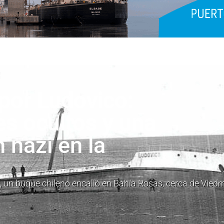
apor Ludovico:
les ocultos y una
 nazi en la
, un buque chileno encalló en Bahía Rosas, cerca de Vied