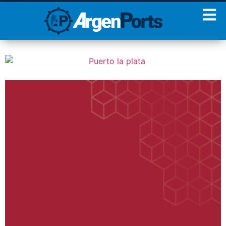
¡Sumate a nuestro
Newsletter!
Nombre
Apellidos
Email
Estoy de acuerdo con las
condiciones y políticas de
privacidad.