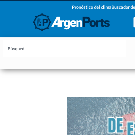
Pronóstico del clima
Buscador de
¡Sumate a nuestro Newsletter!
Nombre
Apellidos
Email
Argentina
Vaca Muerta
Hidrovía
Bahía Blanc
Estoy de acuerdo con las condiciones y políticas d
privacidad.