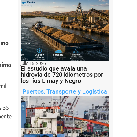
o
como
ónima
julio 15, 2026
El estudio que avala una
hidrovía de 720 kilómetros por
los ríos Limay y Negro
mil
Puertos
,
Transporte y Logística
s 36
mente