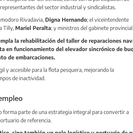
representantes del sector industrial y sindicalistas.
 Comodoro Rivadavia,
Digna Hernando
; el viceintendente
 Tilly,
Mariel Peralta
; y ministros del gabinete provincial
empla la rehabilitación del taller de reparaciones nav
sta en funcionamiento del elevador sincrónico de bu
nto de embarcaciones.
il y accesible para la flota pesquera, mejorando la
mpos de inactividad.
 empleo
o forma parte de una estrategia integral para convertir a
rtuario de referencia.
co, sino también un polo logístico y portuario de p