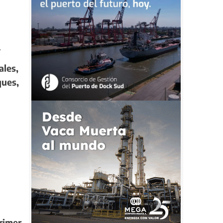
.
ales,
ques,
rimer