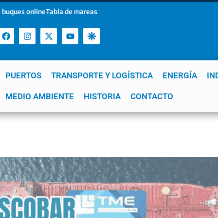
 buques online
Tabla de mareas
PUERTOS
TRANSPORTE Y LOGÍSTICA
ENERGÍA
IN
a
MEDIO AMBIENTE
YPF
GNL
Mar del Plata
HISTORIA
Patagonia
CONTACTO
Quequén
e