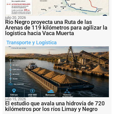
e
n
ti
n
julio 20, 2026
a
Río Negro proyecta una Ruta de las
i
Arenas de 119 kilómetros para agilizar la
m
logística hacia Vaca Muerta
p
u
Transporte y Logística
s
o
u
n
a
m
u
lt
a
d
e
U
S
julio 15, 2026
El estudio que avala una hidrovía de 720
D
1
kilómetros por los ríos Limay y Negro
.