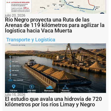
o
d
e
R
julio 20, 2026
Río Negro proyecta una Ruta de las
o
s
Arenas de 119 kilómetros para agilizar la
a
logística hacia Vaca Muerta
ri
o
Transporte y Logística
c
o
n
v
e
r
ti
r
s
e
r
e
julio 15, 2026
a
El estudio que avala una hidrovía de 720
l
kilómetros por los ríos Limay y Negro
m
e