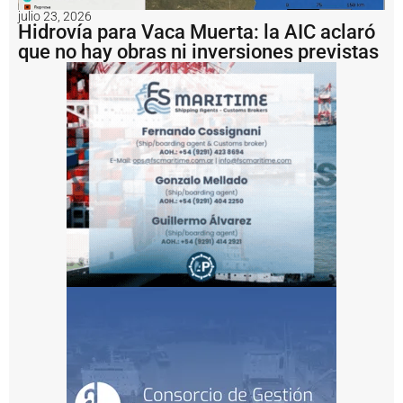
p
julio 23, 2026
u
Hidrovía para Vaca Muerta: la AIC aclaró
s
que no hay obras ni inversiones previstas
o
u
n
a
m
u
lt
a
d
e
U
S
D
1
.
2
m
il
l
o
n
e