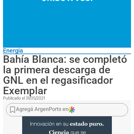
Energía
Bahía Blanca: se completó
la primera descarga de
GNL en el regasificador
Exemplar
Publicado el
31/05/2021
Ya
dejó
Agregá ArgenPorts en
el
muelle
de
Compañía