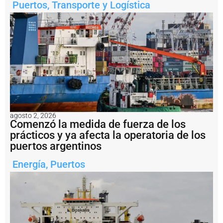
Puertos
,
Transporte y Logística
n
t
e
e
n
s
a
li
d
a
d
e
l
agosto 2, 2026
a
Comenzó la medida de fuerza de los
m
prácticos y ya afecta la operatoria de los
i
puertos argentinos
n
e
Energía
,
Puertos
rí
a
a
r
g
e
n