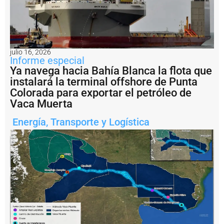
ti
n
a
?
P
julio 16, 2026
e
Informe especial
s
Ya navega hacia Bahía Blanca la flota que
c
instalará la terminal offshore de Punta
a
il
Colorada para exportar el petróleo de
e
Vaca Muerta
g
a
Energía
,
Transporte y Logística
l:
A
r
g
e
n
ti
n
a
i
m