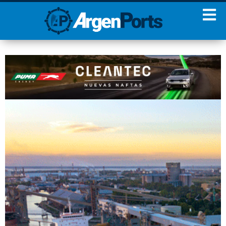
¡Sumate a nuestro
Newsletter!
Nombre
Apellidos
Email
Estoy de acuerdo con las
condiciones y políticas de
privacidad.