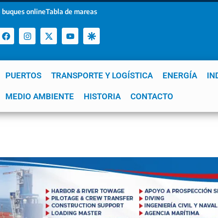
 buques online
Tabla de mareas
PUERTOS
TRANSPORTE Y LOGÍSTICA
ENERGÍA
IN
a
MEDIO AMBIENTE
YPF
GNL
Mar del Plata
HISTORIA
Patagonia
CONTACTO
Quequén
e