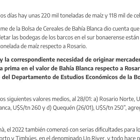
s días hay unas 220 mil toneladas de maíz y 118 mil de ce
me de la Bolsa de Cereales de Bahía Blanca dio cuenta que 
letar las bodegas de los barcos en el sur bonaerense están
onelada de maíz respecto a Rosario.
 y la correspondiente necesidad de originar mercader
 prima en el valor de Bahía Blanca respecto a Rosar
jo del Departamento de Estudios Económicos de la B
s siguientes valores medios, al 28/01: a) Rosario Norte, 
Blanca, U$S/tn 260 y d) Quequén (26/01), U$S/tn 250”, agre
à, el 2022 también comenzó con serias dificultades para l
orto y Timbúes, en el denominado Up River. y todo hace 