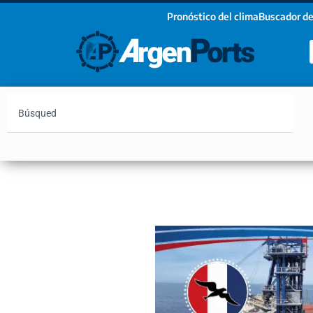
Pronóstico del clima
Buscador de
¡Sumate a nuestro Newsletter!
Nombre
Apellidos
Email
Argentina
Vaca Muerta
Hidrovía
Bahía Blanc
Estoy de acuerdo con las condiciones y políticas d
privacidad.