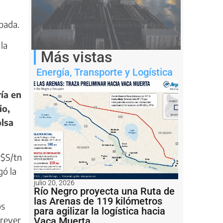
bada.
la
Más vistas
Energía
,
Transporte y Logística
ía en
io,
olsa
U$S/tn
gó la
julio 20, 2026
Río Negro proyecta una Ruta de
las Arenas de 119 kilómetros
os
para agilizar la logística hacia
prever
Vaca Muerta