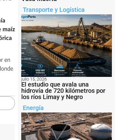
Transporte y Logística
ía
e maíz
órica
or en
 donde
julio 15, 2026
El estudio que avala una
hidrovía de 720 kilómetros por
los ríos Limay y Negro
Energía