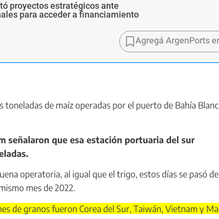
ó proyectos estratégicos ante
ales para acceder a financiamiento
Agregá ArgenPorts e
 toneladas de maíz operadas por el puerto de Bahía Blanc
señalaron que esa estación portuaria del sur
eladas.
na operatoria, al igual que el trigo, estos días se pasó de
l mismo mes de 2022.
es de granos fueron Corea del Sur, Taiwán, Vietnam y Mal