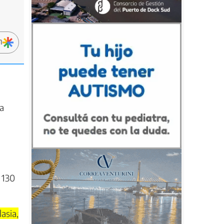
n
a
 130
asia,