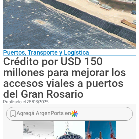
Puertos
,
Transporte y Logística
Crédito por USD 150
millones para mejorar los
accesos viales a puertos
del Gran Rosario
Publicado el
28/03/2025
Agregá ArgenPorts en