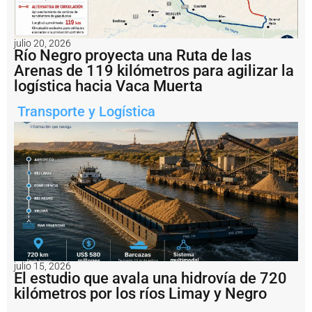
o
n
s
o
julio 20, 2026
Río Negro proyecta una Ruta de las
r
c
Arenas de 119 kilómetros para agilizar la
i
logística hacia Vaca Muerta
o
d
Transporte y Logística
e
G
e
s
ti
ó
n
d
e
l
P
u
julio 15, 2026
e
El estudio que avala una hidrovía de 720
r
kilómetros por los ríos Limay y Negro
t
o