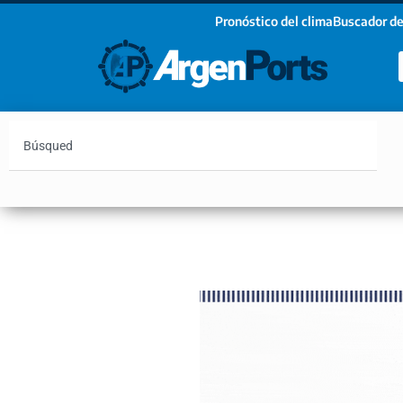
Pronóstico del clima
Buscador de
¡Sumate a nuestro Newsletter!
Nombre
Apellidos
Email
Argentina
Vaca Muerta
Hidrovía
Bahía Blanc
Estoy de acuerdo con las condiciones y políticas d
privacidad.