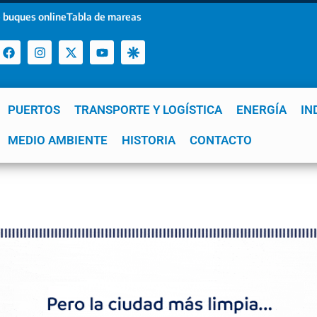
 buques online
Tabla de mareas
PUERTOS
TRANSPORTE Y LOGÍSTICA
ENERGÍA
IN
a
MEDIO AMBIENTE
YPF
GNL
Mar del Plata
HISTORIA
Patagonia
CONTACTO
Quequén
e