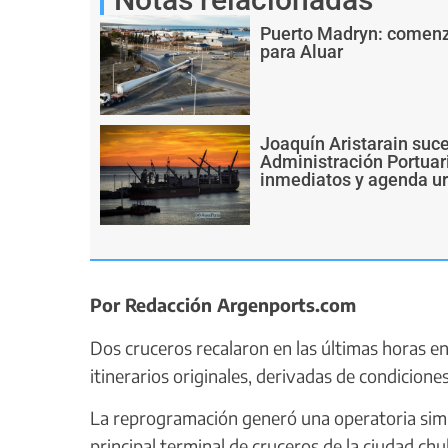
Puerto Madryn: comenz
para Aluar
Joaquín Aristarain suce
Administración Portuar
inmediatos y agenda u
Por Redacción Argenports.com
Dos cruceros recalaron en las últimas horas e
itinerarios originales, derivadas de condicione
La reprogramación generó una operatoria simu
principal terminal de cruceros de la ciudad ch