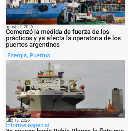
n
e
l
s
i
agosto 2, 2026
s
Comenzó la medida de fuerza de los
t
prácticos y ya afecta la operatoria de los
e
puertos argentinos
m
a
Energía
,
Puertos
d
e
b
a
li
z
a
m
i
e
n
t
o
julio 16, 2026
Informe especial
S