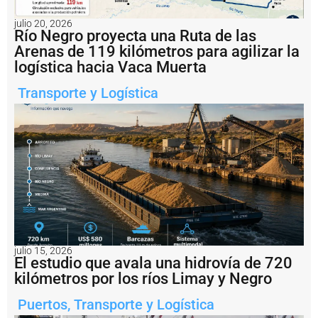
u
e
julio 20, 2026
r
Río Negro proyecta una Ruta de las
t
Arenas de 119 kilómetros para agilizar la
o
logística hacia Vaca Muerta
d
e
Transporte y Logística
R
o
s
a
ri
o
c
o
n
v
e
r
ti
julio 15, 2026
El estudio que avala una hidrovía de 720
r
s
kilómetros por los ríos Limay y Negro
e
r
Puertos
,
Transporte y Logística
e