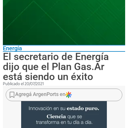
Energía
El secretario de Energía
dijo que el Plan Gas.Ar
está siendo un éxito
Publicado el
20/07/2021
"No
dejamos
Agregá ArgenPorts en
de
trabajar
todos
los
días
para