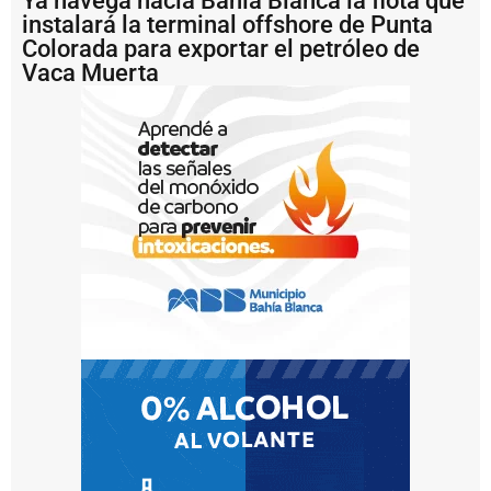
Ya navega hacia Bahía Blanca la flota que
i
instalará la terminal offshore de Punta
7
Colorada para exportar el petróleo de
0
Vaca Muerta
a
ñ
o
s
P
u
e
r
t
o
M
a
r
d
e
l
P
l
a
t
a