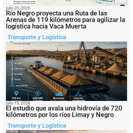
a
n
julio 20, 2026
t
Río Negro proyecta una Ruta de las
a
Arenas de 119 kilómetros para agilizar la
F
logística hacia Vaca Muerta
e
li
Transporte y Logística
c
it
ó
l
a
r
e
a
c
ti
v
a
c
julio 15, 2026
El estudio que avala una hidrovía de 720
i
ó
kilómetros por los ríos Limay y Negro
n
d
Transporte y Logística
e