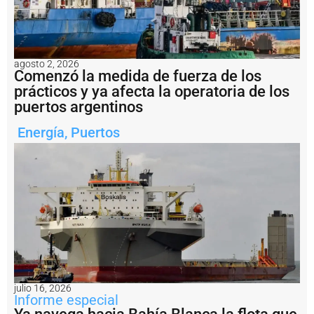
r
t
o
V
il
agosto 2, 2026
l
Comenzó la medida de fuerza de los
a
prácticos y ya afecta la operatoria de los
C
puertos argentinos
o
n
Energía
,
Puertos
s
ti
t
u
c
i
ó
n
t
r
a
s
c
julio 16, 2026
a
Informe especial
s