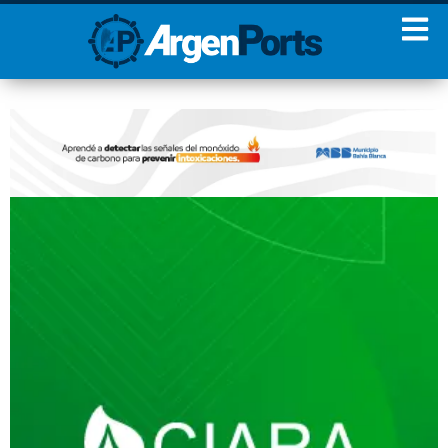
¡Sumate a nuestro
Newsletter!
Nombre
Apellidos
Email
Estoy de acuerdo con las
condiciones y políticas de
privacidad.