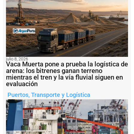
l
a
h
i
s
t
ó
ri
c
a
T
julio 8, 2026
e
Vaca Muerta pone a prueba la logística de
r
arena: los bitrenes ganan terreno
m
mientras el tren y la vía fluvial siguen en
i
n
evaluación
a
l
Puertos
,
Transporte y Logística
I
d
e
l
P
u
e