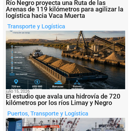
r
Río Negro proyecta una Ruta de las
g
Arenas de 119 kilómetros para agilizar la
e
logística hacia Vaca Muerta
n
ti
Transporte y Logística
n
a
i
m
p
u
s
o
u
n
a
m
u
julio 15, 2026
El estudio que avala una hidrovía de 720
lt
a
kilómetros por los ríos Limay y Negro
d
e
Puertos
,
Transporte y Logística
U
S
D