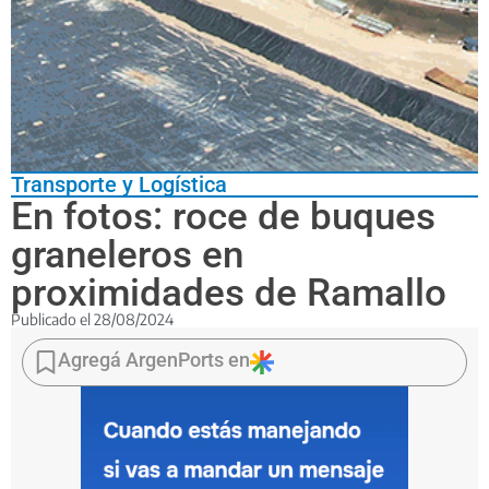
Transporte y Logística
En fotos: roce de buques
graneleros en
proximidades de Ramallo
Publicado el
28/08/2024
El
incidente
Agregá ArgenPorts en
protagonizado
por
el
buque
Obahan
C,