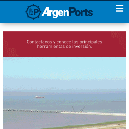
¡Sumate a nuestro
Newsletter!
Nombre
Apellidos
Email
Estoy de acuerdo con las
condiciones y políticas de
privacidad.