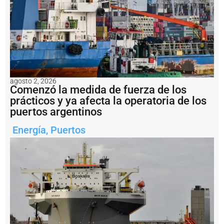
1
.
2
m
il
l
o
n
e
agosto 2, 2026
s
Comenzó la medida de fuerza de los
a
prácticos y ya afecta la operatoria de los
l
puertos argentinos
b
u
Energía
,
Puertos
q
u
e
H
a
i
X
i
a
n
g