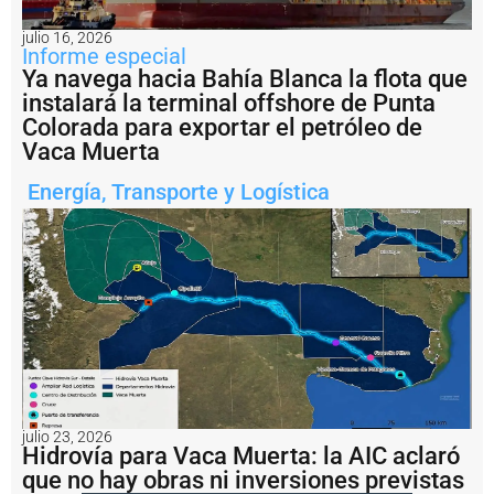
2
julio 16, 2026
E
Informe especial
n
Ya navega hacia Bahía Blanca la flota que
i
instalará la terminal offshore de Punta
m
á
Colorada para exportar el petróleo de
g
Vaca Muerta
e
n
Energía
,
Transporte y Logística
e
s
:
fi
n
a
li
z
ó
e
n
B
julio 23, 2026
a
Hidrovía para Vaca Muerta: la AIC aclaró
h
que no hay obras ni inversiones previstas
í