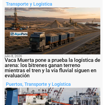
l
Transporte y Logística
a
h
i
s
t
ó
ri
c
a
T
e
r
julio 8, 2026
m
Vaca Muerta pone a prueba la logística de
i
arena: los bitrenes ganan terreno
n
a
mientras el tren y la vía fluvial siguen en
l
evaluación
I
d
Puertos
,
Transporte y Logística
e
l
P
u
e