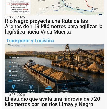
a
n
t
a
julio 20, 2026
F
Río Negro proyecta una Ruta de las
e
Arenas de 119 kilómetros para agilizar la
li
logística hacia Vaca Muerta
c
it
Transporte y Logística
ó
l
a
r
e
a
c
ti
v
a
c
i
ó
julio 15, 2026
n
El estudio que avala una hidrovía de 720
d
kilómetros por los ríos Limay y Negro
e