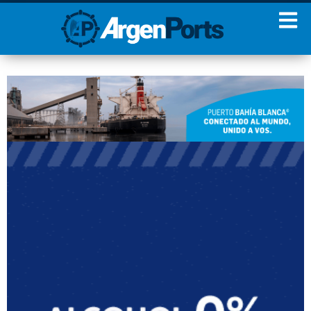
¡Sumate a nuestro
Newsletter!
Nombre
Apellidos
Email
Estoy de acuerdo con las
condiciones y políticas de
privacidad.