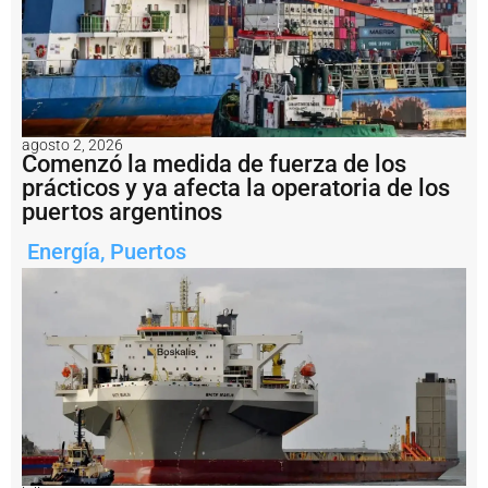
r
t
o
V
il
l
a
agosto 2, 2026
C
Comenzó la medida de fuerza de los
o
prácticos y ya afecta la operatoria de los
n
s
puertos argentinos
ti
t
Energía
,
Puertos
u
c
i
ó
n
t
r
a
s
c
a
s