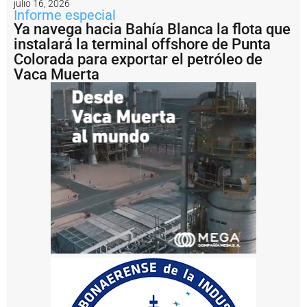
julio 16, 2026
i
Informe especial
7
Ya navega hacia Bahía Blanca la flota que
0
instalará la terminal offshore de Punta
a
Colorada para exportar el petróleo de
ñ
o
Vaca Muerta
s
P
u
e
r
t
o
M
a
r
d
e
l
P
l
a
t
a