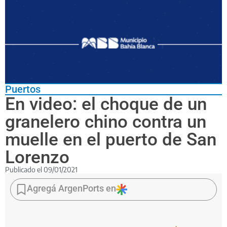
Puertos
En video: el choque de un
granelero chino contra un
muelle en el puerto de San
Lorenzo
Publicado el
09/01/2021
No
hubo
Agregá ArgenPorts en
que
lamentar
víctimas
ni