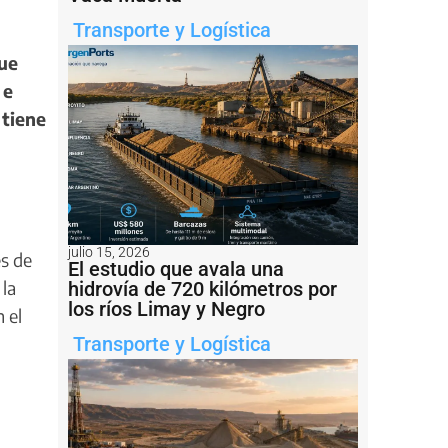
Transporte y Logística
ue
 e
 tiene
julio 15, 2026
s de
El estudio que avala una
la
hidrovía de 720 kilómetros por
los ríos Limay y Negro
 el
Transporte y Logística