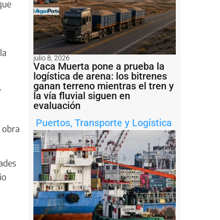
que
la
julio 8, 2026
Vaca Muerta pone a prueba la
logística de arena: los bitrenes
ganan terreno mientras el tren y
.
la vía fluvial siguen en
evaluación
Puertos
,
Transporte y Logística
a obra
dades
io
.