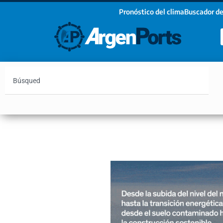
Pronóstico del clima
Buscador de
¡Sumate a nuestro Newsletter!
Nombre
Apellidos
Email
Argentina
Vaca Muerta
Hidrovía
Bahía Blanc
Estoy de acuerdo con las condiciones y políticas d
privacidad.