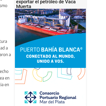
exportar el petróleo de Vaca
ismo
Muerta
tura
dad a
aron a
hecho
ea en
ia en