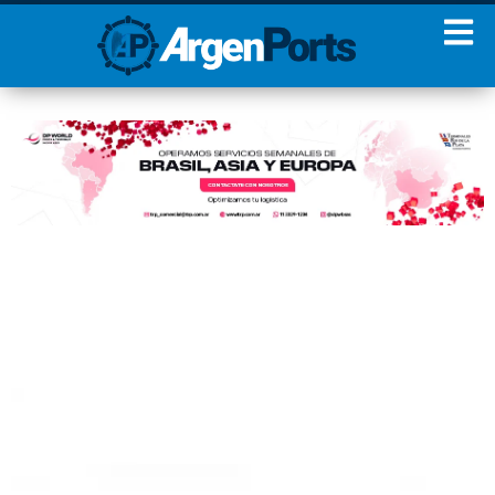
¡Sumate a nuestro
Newsletter!
Nombre
Apellidos
Email
Estoy de acuerdo con las
condiciones y políticas de
privacidad.