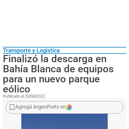
Transporte y Logística
Finalizó la descarga en
Bahía Blanca de equipos
para un nuevo parque
eólico
Publicado el
25/08/2022
Se
bajaron
Agregá ArgenPorts en
54
palas
de
73,66