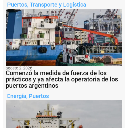
t
Puertos
,
Transporte y Logística
e
e
n
s
a
li
d
a
d
e
l
a
agosto 2, 2026
m
Comenzó la medida de fuerza de los
i
prácticos y ya afecta la operatoria de los
n
puertos argentinos
e
rí
Energía
,
Puertos
a
a
r
g
e
n
ti