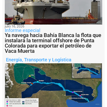
n
a
?
P
e
julio 16, 2026
s
Informe especial
c
Ya navega hacia Bahía Blanca la flota que
a
instalará la terminal offshore de Punta
il
e
Colorada para exportar el petróleo de
g
Vaca Muerta
a
l:
Energía
,
Transporte y Logística
A
r
g
e
n
ti
n
a
i
m
p