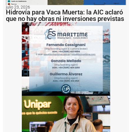
u
julio 23, 2026
s
Hidrovía para Vaca Muerta: la AIC aclaró
o
que no hay obras ni inversiones previstas
u
n
a
m
u
lt
a
d
e
U
S
D
1
.
2
m
il
l
o
n
e
s