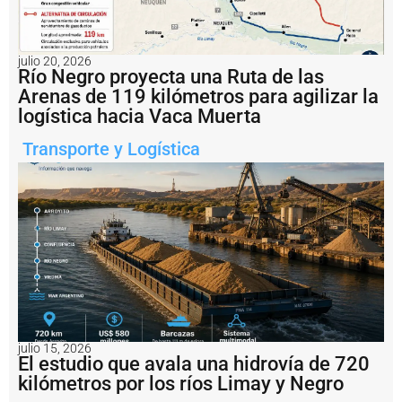
d
e
R
o
julio 20, 2026
s
Río Negro proyecta una Ruta de las
a
Arenas de 119 kilómetros para agilizar la
ri
logística hacia Vaca Muerta
o
c
Transporte y Logística
o
n
v
e
r
ti
r
s
e
r
e
a
l
julio 15, 2026
El estudio que avala una hidrovía de 720
m
e
kilómetros por los ríos Limay y Negro
n