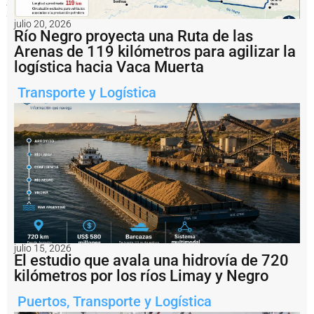
popa.
julio 20, 2026
Río Negro proyecta una Ruta de las
Notas
Arenas de 119 kilómetros para agilizar la
relacionadas
logística hacia Vaca Muerta
C
Transporte y Logística
B
&
I
c
o
n
s
t
r
u
ir
á
l
julio 15, 2026
o
El estudio que avala una hidrovía de 720
s
kilómetros por los ríos Limay y Negro
t
a
Puertos
,
Transporte y Logística
n