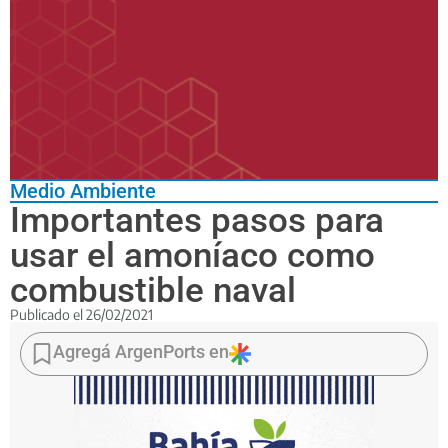
Medio Ambiente
Importantes pasos para
usar el amoníaco como
combustible naval
Publicado el
26/02/2021
MPA
y
Agregá ArgenPorts en
YARA
reconocen
la
necesidad
de