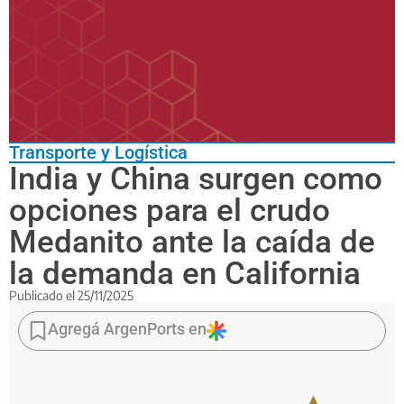
Transporte y Logística
India y China surgen como
opciones para el crudo
Medanito ante la caída de
la demanda en California
Publicado el
25/11/2025
La
reducción
Agregá ArgenPorts en
del
consumo
en
la