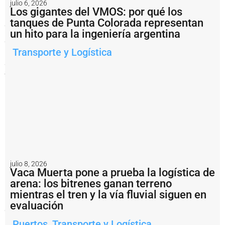
julio 6, 2026
una
Los gigantes del VMOS: por qué los
licitación
tanques de Punta Colorada representan
para
comprar
un hito para la ingeniería argentina
petróleo
en
Transporte y Logística
las
Américas
y
China
mantiene
una
gran
flexibilidad
de
abastecimiento.
El
alto
costo
del
julio 8, 2026
transporte
Vaca Muerta pone a prueba la logística de
marítimo
arena: los bitrenes ganan terreno
sigue
siendo
mientras el tren y la vía fluvial siguen en
la
evaluación
principal
barrera
para
Puertos
,
Transporte y Logística