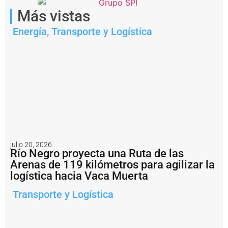
como
India
Más vistas
y
China
Energía
,
Transporte y Logística
se
perfilan
como
nuevos
destinos,
aunque
los
altos
fletes
constituyen
un
obstáculo.
julio 20, 2026
Río Negro proyecta una Ruta de las
Arenas de 119 kilómetros para agilizar la
logística hacia Vaca Muerta
Transporte y Logística