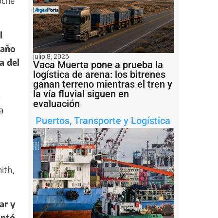
oche
l
daño
julio 8, 2026
a del
Vaca Muerta pone a prueba la
logística de arena: los bitrenes
ganan terreno mientras el tren y
la vía fluvial siguen en
o
evaluación
a
Puertos
,
Transporte y Logística
ith,
ar y
ontó.