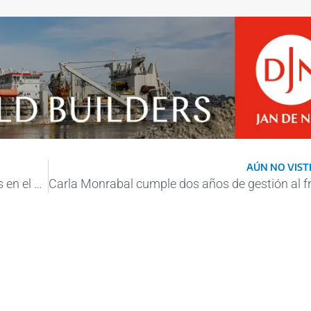
AÚN NO VISTE
Descargaron 327.855 toneladas de granos en el puerto de Bahía Blanca