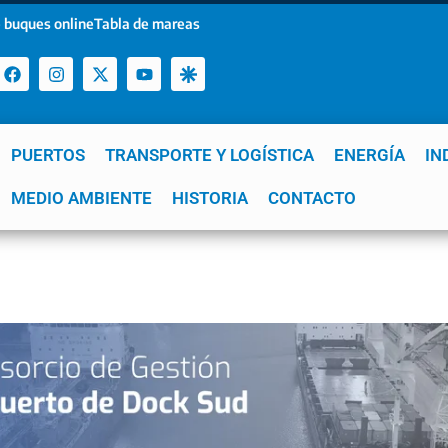
 buques online
Tabla de mareas
PUERTOS
TRANSPORTE Y LOGÍSTICA
ENERGÍA
IN
a
MEDIO AMBIENTE
YPF
GNL
Mar del Plata
HISTORIA
Patagonia
CONTACTO
Quequén
e