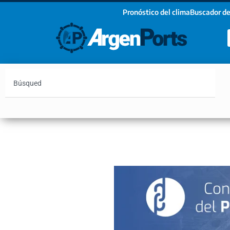
Pronóstico del clima
Buscador de
¡Sumate a nuestro Newsletter!
Nombre
Apellidos
Email
Argentina
Vaca Muerta
Hidrovía
Bahía Blanc
Estoy de acuerdo con las condiciones y políticas d
privacidad.