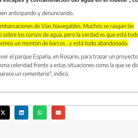
enen anticipando y denunciando.
 embarcaciones de Vías Navegables. Muchos se rasgan las
o sobre los cursos de agua, pero la verdad es que está tod
enemos un montón de barcos , y está todo abandonado.
ver el parque España, en Rosario, para trazar un proyecto
sma celeridad frente a estas situaciones como la que se di
parece un cementerio", indicó.