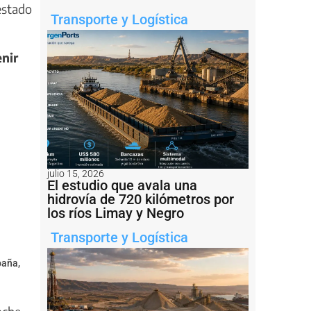
estado
Transporte y Logística
nir
julio 15, 2026
El estudio que avala una
hidrovía de 720 kilómetros por
los ríos Limay y Negro
Transporte y Logística
paña,