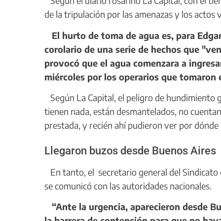
Según el diario rosarino La Capital, con el ti
de la tripulación por las amenazas y los actos 
El hurto de toma de agua es, para Edgard
corolario de una serie de hechos que "v
provocó que el agua comenzara a ingresar
miércoles por los operarios que tomaron e
Según La Capital, el peligro de hundimiento g
tienen nada, están desmantelados, no cuentan
prestada, y recién ahí pudieron ver por dónde e
Llegaron buzos desde Buenos Aires
En tanto, el secretario general del Sindicato 
se comunicó con las autoridades nacionales.
“Ante la urgencia, aparecieron desde Bue
la barrera de contención para que no hay