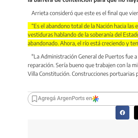
Arrieta consideró que este es el final que vi
“Es el abandono total de la Nación hacia las
vestiduras hablando de la soberanía del Estad
abandonado. Ahora, el río está creciendo y t
"La Administración General de Puertos fue a 
reparación. Sería bueno que trabajen con la mi
Villa Constitución. Construcciones portuarias 
Agregá ArgenPorts en