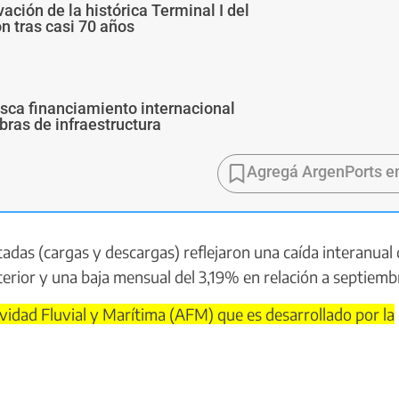
ivación de la histórica Terminal I del
ón tras casi 70 años
usca financiamiento internacional
bras de infraestructura
Agregá ArgenPorts e
das (cargas y descargas) reflejaron una caída interanual 
rior y una baja mensual del 3,19% en relación a septiemb
vidad Fluvial y Marítima (AFM) que es desarrollado por la