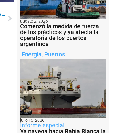
...
Nación firmó con Entre Ríos convenios para el dragado de los puertos de Ibicuy y Diamante
agosto 2, 2026
Comenzó la medida de fuerza
de los prácticos y ya afecta la
operatoria de los puertos
argentinos
Energía
,
Puertos
julio 16, 2026
Informe especial
Ya navega hacia Bahía Blanca la