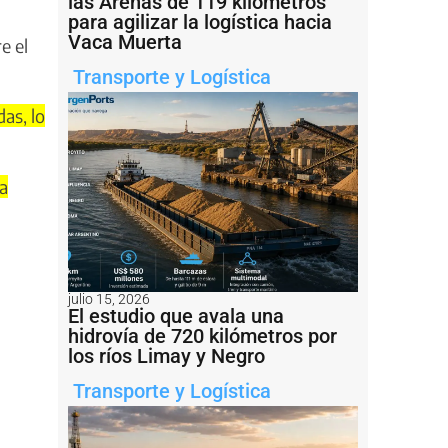
las Arenas de 119 kilómetros
para agilizar la logística hacia
Vaca Muerta
e el
Transporte y Logística
as, lo
ja
julio 15, 2026
El estudio que avala una
hidrovía de 720 kilómetros por
los ríos Limay y Negro
Transporte y Logística