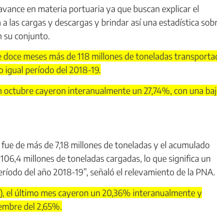
ance en materia portuaria ya que buscan explicar el
a las cargas y descargas y brindar así una estadística sobr
 su conjunto.
 doce meses más de 118 millones de toneladas transportad
 igual período del 2018-19.
en octubre cayeron interanualmente un 27,74%, con una ba
fue de más de 7,18 millones de toneladas y el acumulado
06,4 millones de toneladas cargadas, lo que significa un
eríodo del año 2018-19”, señaló el relevamiento de la PNA.
), el último mes cayeron un 20,36% interanualmente y
iembre del 2,65%.