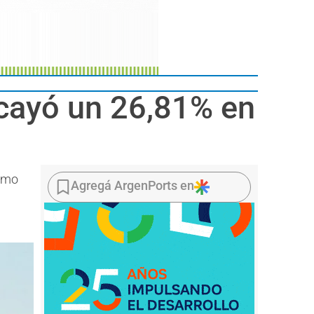
a cayó un 26,81% en
ismo
Agregá ArgenPorts en