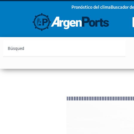
Pronóstico del clima
Buscador de
¡Sumate a nuestro Newsletter!
Nombre
Apellidos
Email
Argentina
Vaca Muerta
Hidrovía
Bahía Blanc
Estoy de acuerdo con las condiciones y políticas d
privacidad.