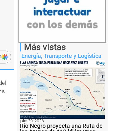
Más vistas
Energía
,
Transporte y Logística
n
del
re.
julio 20, 2026
Río Negro proyecta una Ruta de