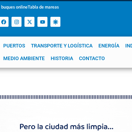
 buques online
Tabla de mareas
PUERTOS
TRANSPORTE Y LOGÍSTICA
ENERGÍA
IN
a
MEDIO AMBIENTE
YPF
GNL
Mar del Plata
HISTORIA
Patagonia
CONTACTO
Quequén
e