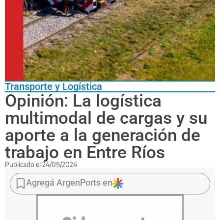
Transporte y Logística
Opinión: La logística
multimodal de cargas y su
aporte a la generación de
trabajo en Entre Ríos
Publicado el
24/09/2024
Estudios
realizados
Agregá ArgenPorts en
(tomando
valores
mínimos
o