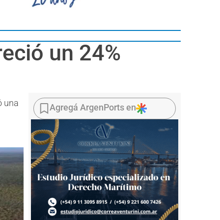
reció un 24%
ó una
Agregá ArgenPorts en