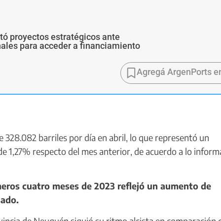
ó proyectos estratégicos ante
ales para acceder a financiamiento
Agregá ArgenPorts e
28.082 barriles por día en abril, lo que representó un
de 1,27% respecto del mes anterior, de acuerdo a lo infor
eros cuatro meses de 2023 reflejó un aumento de
sado.
vincia de Neuquén siguió su ritmo alcista en comparación 