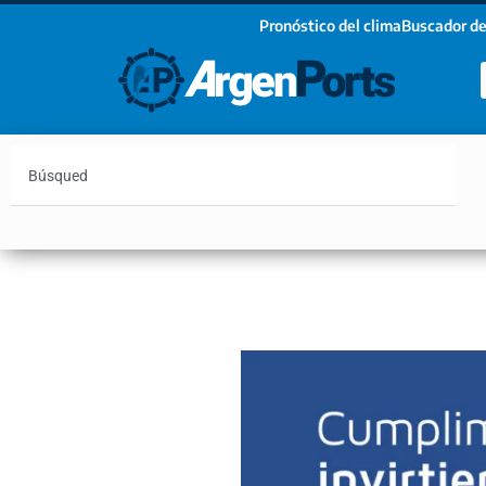
Pronóstico del clima
Buscador de
¡Sumate a nuestro Newsletter!
Nombre
Apellidos
Email
Argentina
Vaca Muerta
Hidrovía
Bahía Blanc
Estoy de acuerdo con las condiciones y políticas d
privacidad.