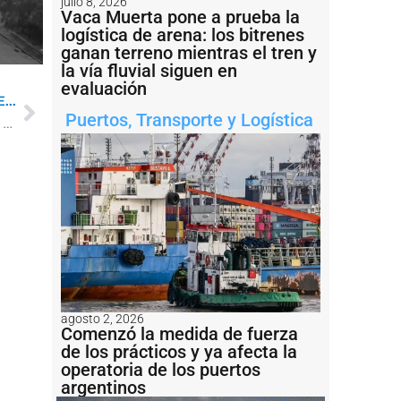
julio 8, 2026
Vaca Muerta pone a prueba la
logística de arena: los bitrenes
ganan terreno mientras el tren y
la vía fluvial siguen en
evaluación
...
Puertos
,
Transporte y Logística
Acuerdo entre YPF y CGC para perforar el primer pozo en Palermo Aike
agosto 2, 2026
Comenzó la medida de fuerza
de los prácticos y ya afecta la
operatoria de los puertos
argentinos