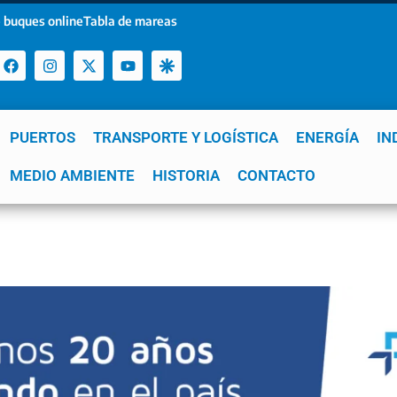
 buques online
Tabla de mareas
PUERTOS
TRANSPORTE Y LOGÍSTICA
ENERGÍA
IN
a
MEDIO AMBIENTE
YPF
GNL
Mar del Plata
HISTORIA
Patagonia
CONTACTO
Quequén
e