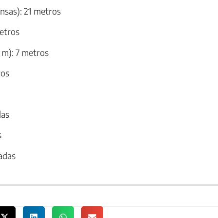
nsas): 21 metros
metros
m): 7 metros
ros
das
s
adas