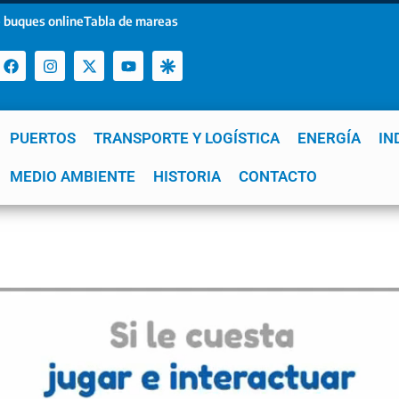
 buques online
Tabla de mareas
PUERTOS
TRANSPORTE Y LOGÍSTICA
ENERGÍA
IN
a
MEDIO AMBIENTE
YPF
GNL
Mar del Plata
HISTORIA
Patagonia
CONTACTO
Quequén
e