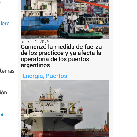
e
llero
agosto 2, 2026
Comenzó la medida de fuerza
de los prácticos y ya afecta la
operatoria de los puertos
argentinos
stemas
Energía
,
Puertos
ción
la