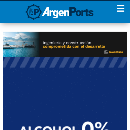
¡Sumate a nuestro
Newsletter!
Nombre
Apellidos
Email
Estoy de acuerdo con las
condiciones y políticas de
privacidad.