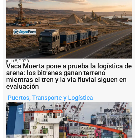
e
s
t
a
a
fl
o
t
e
d
e
julio 8, 2026
l
Vaca Muerta pone a prueba la logística de
o
arena: los bitrenes ganan terreno
s
mientras el tren y la vía fluvial siguen en
b
evaluación
u
q
Puertos
,
Transporte y Logística
u
e
s
q
u
e
t
r