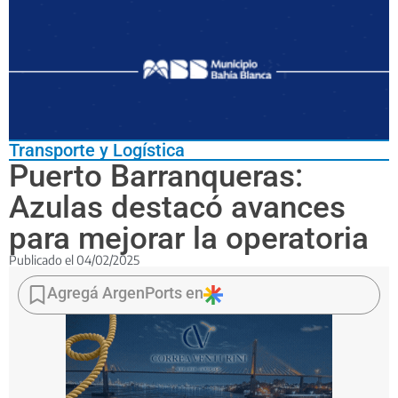
Transporte y Logística
Puerto Barranqueras:
Azulas destacó avances
para mejorar la operatoria
Publicado el
04/02/2025
Confirmó
la
Agregá ArgenPorts en
instalación
de
un
escáner
y
gestiones