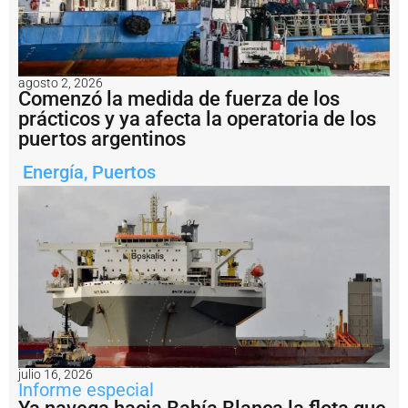
a
b
a
j
a
agosto 2, 2026
r
Comenzó la medida de fuerza de los
á
prácticos y ya afecta la operatoria de los
n
puertos argentinos
e
n
Energía
,
Puertos
e
l
V
M
O
S
R
e
c
o
m
i
julio 16, 2026
e
Informe especial
n