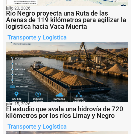
B
a
julio 20, 2026
Río Negro proyecta una Ruta de las
h
í
Arenas de 119 kilómetros para agilizar la
a
logística hacia Vaca Muerta
B
l
Transporte y Logística
a
n
c
a
e
l
o
p
e
r
a
ti
julio 15, 2026
v
El estudio que avala una hidrovía de 720
o
kilómetros por los ríos Limay y Negro
d
e
Transporte y Logística
p
u