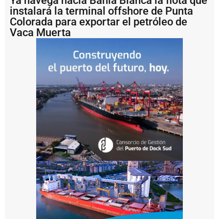
Ya navega hacia Bahía Blanca la flota que
d
instalará la terminal offshore de Punta
a
Colorada para exportar el petróleo de
n
e
Vaca Muerta
v
it
a
r
l
a
n
a
v
e
g
a
c
i
ó
n
n
o
c
t
u