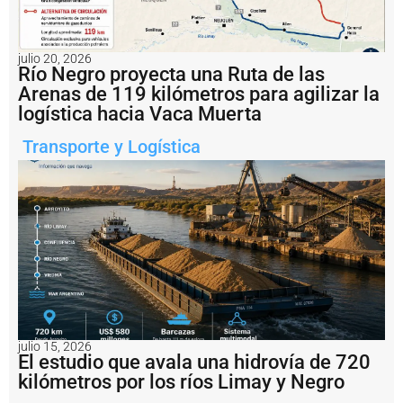
Notas
relacionadas
julio 20, 2026
Río Negro proyecta una Ruta de las
S
Arenas de 119 kilómetros para agilizar la
a
logística hacia Vaca Muerta
n
t
a
Transporte y Logística
F
e
li
c
it
ó
l
a
r
e
a
c
julio 15, 2026
ti
El estudio que avala una hidrovía de 720
v
kilómetros por los ríos Limay y Negro
a