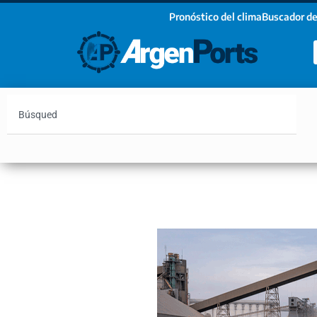
Pronóstico del clima
Buscador de
¡Sumate a nuestro Newsletter!
Nombre
Apellidos
Email
Argentina
Vaca Muerta
Hidrovía
Bahía Blanc
Estoy de acuerdo con las condiciones y políticas d
privacidad.