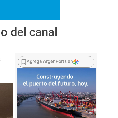
o del canal
a
Agregá ArgenPorts en