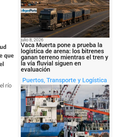
julio 8, 2026
Vaca Muerta pone a prueba la
tud
logística de arena: los bitrenes
e que
ganan terreno mientras el tren y
la vía fluvial siguen en
el
evaluación
Puertos
,
Transporte y Logística
l río