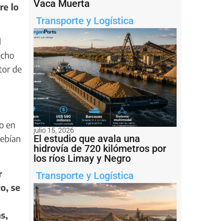
Vaca Muerta
re lo
Transporte y Logística
l
echo
tor de
o en
julio 15, 2026
debían
El estudio que avala una
hidrovía de 720 kilómetros por
los ríos Limay y Negro
r
Transporte y Logística
o, se
s,