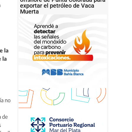
a
exportar el petróleo de Vaca
Muerta
e la
 la
ía no
a de
s