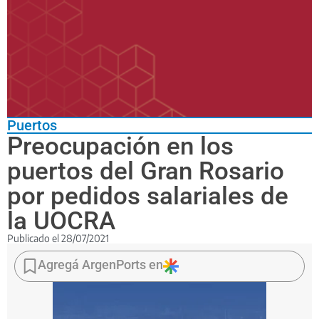
Puertos
Preocupación en los
puertos del Gran Rosario
por pedidos salariales de
la UOCRA
Publicado el
28/07/2021
El
gremio
Agregá ArgenPorts en
pide
un
aumento
extraordinario