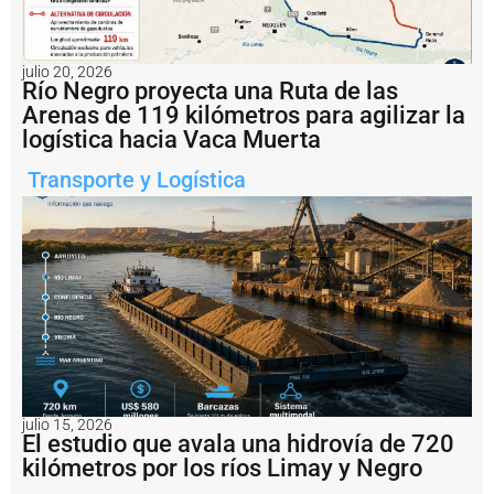
Notas
relacionadas
julio 20, 2026
Río Negro proyecta una Ruta de las
P
Arenas de 119 kilómetros para agilizar la
r
logística hacia Vaca Muerta
e
f
Transporte y Logística
e
c
t
u
r
a
c
o
n
fi
r
m
ó
julio 15, 2026
El estudio que avala una hidrovía de 720
e
l
kilómetros por los ríos Limay y Negro
r