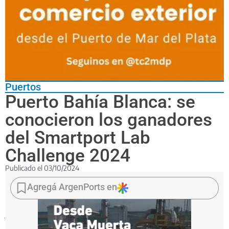
Puertos
Puerto Bahía Blanca: se
conocieron los ganadores
del Smartport Lab
Challenge 2024
Publicado el
03/10/2024
El
Consorcio
Agregá ArgenPorts en
de
Gestión,
junto
al