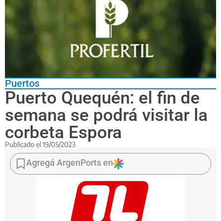
Puertos
Puerto Quequén: el fin de
semana se podrá visitar la
corbeta Espora
Publicado el
19/05/2023
La
iniciativa
Agregá ArgenPorts en
de
la
fuerza
se
da
en