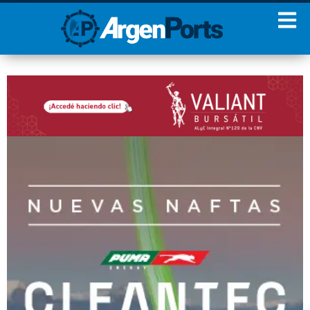
¡Sumate a nuestro
Newsletter!
Nombre
Apellidos
Email
Estoy de acuerdo con las
condiciones y políticas de
privacidad.