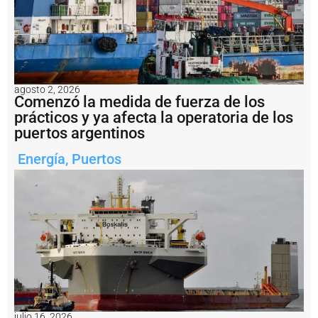
e
i
n
s
t
a
l
agosto 2, 2026
a
Comenzó la medida de fuerza de los
r
prácticos y ya afecta la operatoria de los
á
puertos argentinos
l
a
Energía
,
Puertos
t
u
b
e
rí
a
s
u
b
m
a
ri
n
julio 16, 2026