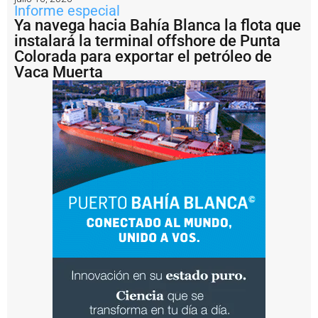
a
Informe especial
d
Ya navega hacia Bahía Blanca la flota que
e
instalará la terminal offshore de Punta
l
Colorada para exportar el petróleo de
V
Vaca Muerta
M
O
S
E
n
f
o
t
o
s
:
e
l
G
o
l
a
r
F