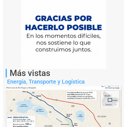
Notas
Más vistas
relacionadas
Energía
,
Transporte y Logística
B
a
h
í
a
B
l
a
n