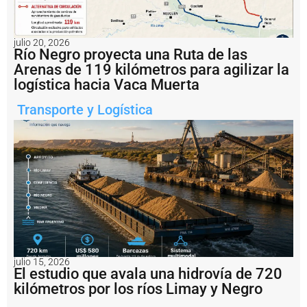
c
a
:
p
julio 20, 2026
ri
Río Negro proyecta una Ruta de las
m
Arenas de 119 kilómetros para agilizar la
e
logística hacia Vaca Muerta
r
a
Transporte y Logística
s
i
m
á
g
e
n
e
s
d
e
l
o
julio 15, 2026
El estudio que avala una hidrovía de 720
p
e
kilómetros por los ríos Limay y Negro
r