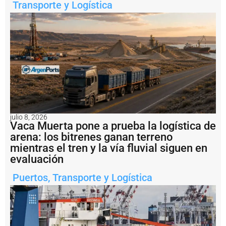
a
Transporte y Logística
ti
v
o
q
u
e
p
u
s
o
a
fl
julio 8, 2026
o
Vaca Muerta pone a prueba la logística de
t
arena: los bitrenes ganan terreno
e
mientras el tren y la vía fluvial siguen en
a
l
evaluación
b
u
Puertos
,
Transporte y Logística
q
u
e
q
u