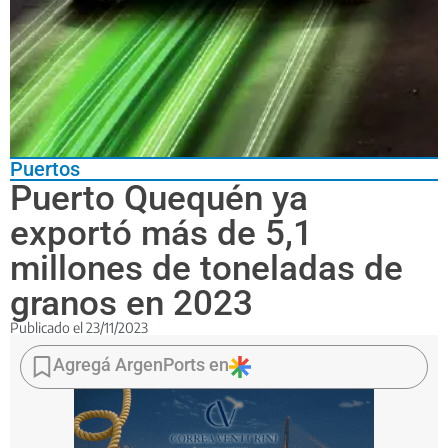
Puertos
Puerto Quequén ya
exportó más de 5,1
millones de toneladas de
granos en 2023
Publicado el
23/11/2023
Las
5.168.181
Agregá ArgenPorts en
toneladas
de
granos
que