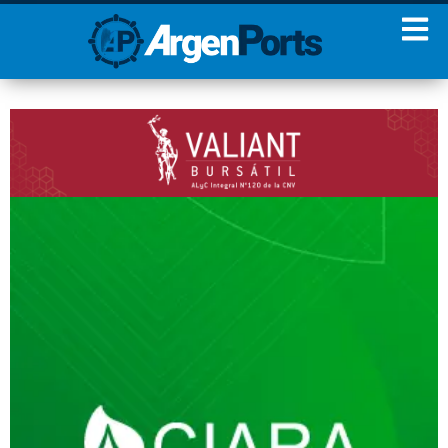
¡Sumate a nuestro
Newsletter!
Nombre
Apellidos
Email
Estoy de acuerdo con las
condiciones y políticas de
privacidad.