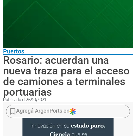
Puertos
Rosario: acuerdan una
nueva traza para el acceso
de camiones a terminales
portuarias
Publicado el
26/10/2021
El
convenio
Agregá ArgenPorts en
fue
firmado
por
el