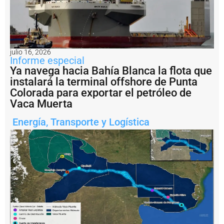
a
l
m
e
n
t
julio 16, 2026
e
Informe especial
e
Ya navega hacia Bahía Blanca la flota que
n
instalará la terminal offshore de Punta
s
Colorada para exportar el petróleo de
a
li
Vaca Muerta
d
a
Energía
,
Transporte y Logística
d
e
l
a
m
i
n
e
rí
a
a