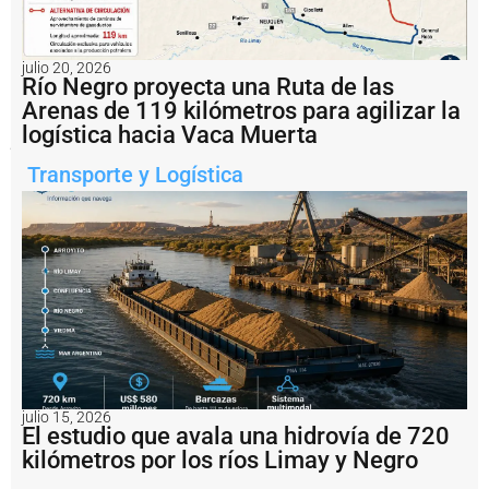
se
anticipan
es
el
julio 20, 2026
desvío
Río Negro proyecta una Ruta de las
masivo
del
Arenas de 119 kilómetros para agilizar la
tránsito
logística hacia Vaca Muerta
pesado
hacia
Transporte y Logística
rutas
alternativas
.
Notas
relacionadas
¿
P
u
e
d
e
julio 15, 2026
El estudio que avala una hidrovía de 720
e
l
kilómetros por los ríos Limay y Negro
P