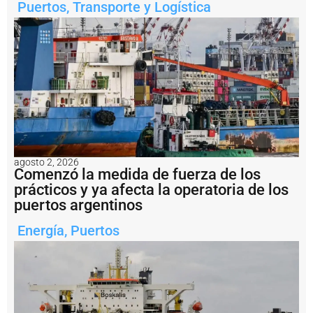
u
Puertos
,
Transporte y Logística
e
r
t
o
d
e
R
o
s
a
ri
o
agosto 2, 2026
c
Comenzó la medida de fuerza de los
o
prácticos y ya afecta la operatoria de los
n
puertos argentinos
v
e
Energía
,
Puertos
r
ti
r
s
e
r
e