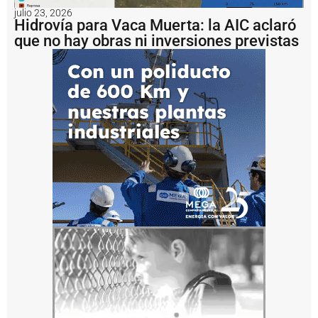
r
julio 23, 2026
g
Hidrovía para Vaca Muerta: la AIC aclaró
e
que no hay obras ni inversiones previstas
n
ti
n
a
?
P
e
s
c
a
il
e
g
a
l:
A
r
g
e
n
ti