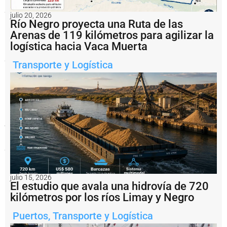
fueron
puestos
julio 20, 2026
nuevamente
Río Negro proyecta una Ruta de las
a
flote
Arenas de 119 kilómetros para agilizar la
mediante
logística hacia Vaca Muerta
un
procedimiento
Transporte y Logística
técnico
que
incluyó
buzos,
equipos
de
bombeo
y
controles
ambientales
permanentes.
Notas
julio 15, 2026
relacionadas
El estudio que avala una hidrovía de 720
kilómetros por los ríos Limay y Negro
E
l
C
Puertos
,
Transporte y Logística
o