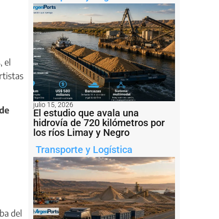
 el
rtistas
julio 15, 2026
 de
El estudio que avala una
hidrovía de 720 kilómetros por
los ríos Limay y Negro
Transporte y Logística
ba del