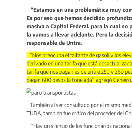
“Estamos en una problemática muy compl
Es por eso que hemos decidido profundiz
masiva a Capital Federal, para la cual no
la vamos a llevar adelante. Pero la decis
responsable de Untra.
“Nos preocupa el faltante de gasoil y los elev
derivado en una tarifa que está desactualizada
tarifa que nos pagan es de entre 250 y 260 pes
pagan 600 pesos la tonelada”, agregó Geneiro
También al ser consultado por el mismo medio,
TUDA, también fue crítico del proceder del Go
“Hay un silencio de los funcionarios naciona