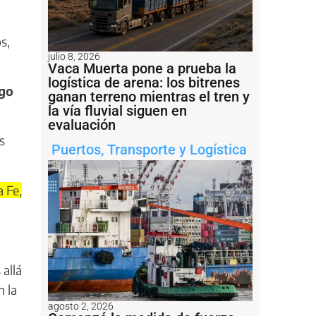
s,
julio 8, 2026
Vaca Muerta pone a prueba la
logística de arena: los bitrenes
ogo
ganan terreno mientras el tren y
la vía fluvial siguen en
evaluación
s
Puertos
,
Transporte y Logística
 Fe,
allá
n la
agosto 2, 2026