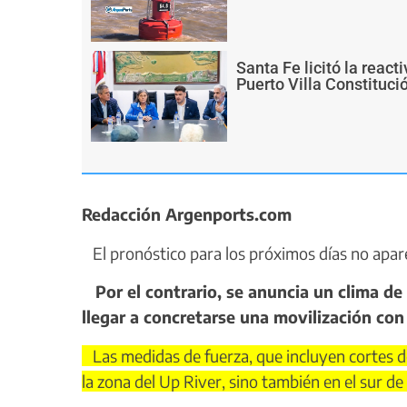
Santa Fe licitó la react
Puerto Villa Constituci
Redacción Argenports.com
El pronóstico para los próximos días no apar
Por el contrario, se anuncia un clima de
llegar a concretarse una movilización con
Las medidas de fuerza, que incluyen cortes de
la zona del Up River, sino también en el sur de