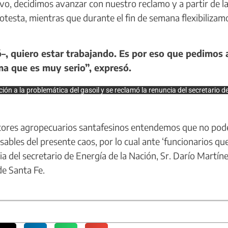
vo, decidimos avanzar con nuestro reclamo y a partir de l
otesta, mientras que durante el fin de semana flexibilizam
–, quiero estar trabajando. Es por eso que pedimos 
a que es muy serio”, expresó.
ón a la problemática del gasoil y se reclamó la renuncia del secretario d
tores agropecuarios santafesinos entendemos que no po
ables del presente caos, por lo cual ante ‘funcionarios qu
a del secretario de Energía de la Nación, Sr. Darío Martíne
e Santa Fe.