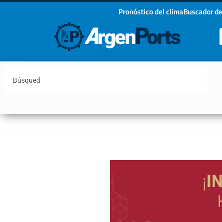
Pronóstico del clima
Buscador de
¡Sumate a nuestro Newsletter!
Nombre
Apellidos
Email
Argentina
Vaca Muerta
Hidrovía
Bahía Blanc
Estoy de acuerdo con las condiciones y políticas d
privacidad.