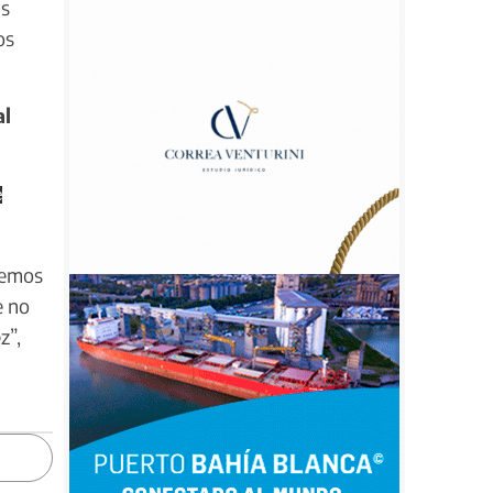
as
os
al
e
demos
e no
z”,