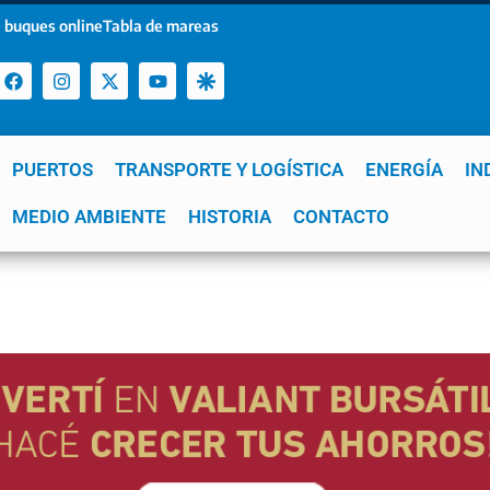
 buques online
Tabla de mareas
PUERTOS
TRANSPORTE Y LOGÍSTICA
ENERGÍA
IN
a
MEDIO AMBIENTE
YPF
GNL
Mar del Plata
HISTORIA
Patagonia
CONTACTO
Quequén
e