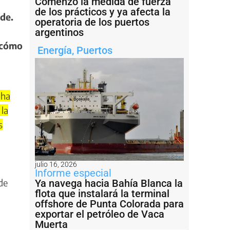
Comenzó la medida de fuerza
de los prácticos y ya afecta la
de.
operatoria de los puertos
argentinos
y cómo
Energía
,
Puertos
 ha
 la
s
julio 16, 2026
Informe especial
de
Ya navega hacia Bahía Blanca la
flota que instalará la terminal
offshore de Punta Colorada para
exportar el petróleo de Vaca
Muerta