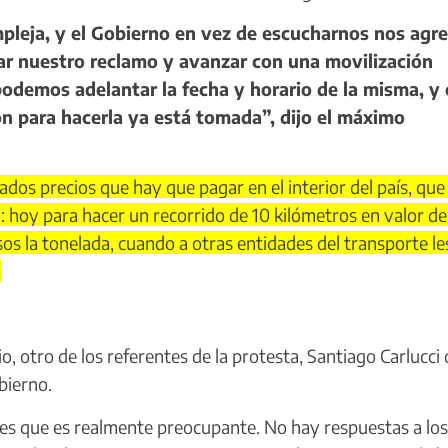
eja, y el Gobierno en vez de escucharnos nos agre
ar nuestro reclamo y avanzar con una movilización
 podemos adelantar la fecha y horario de la misma, 
ión para hacerla ya está tomada”, dijo el máximo
ados precios que hay que pagar en el interior del país, que
: hoy para hacer un recorrido de 10 kilómetros en valor de
os la tonelada, cuando a otras entidades del transporte le
.
 otro de los referentes de la protesta, Santiago Carlucci 
bierno.
les que es realmente preocupante. No hay respuestas a los